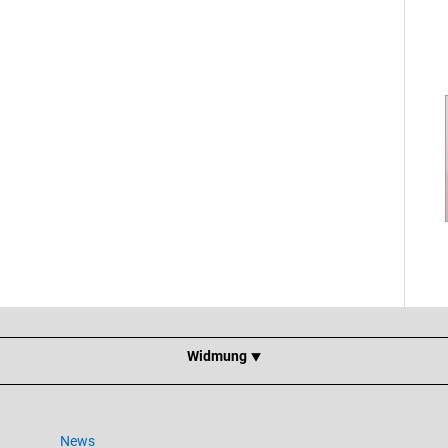
Widmung ⯆
News