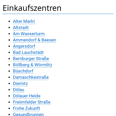
Einkaufszentren
Alter Markt
Altstadt
Am Wasserturm
Ammendorf & Beesen
Angersdorf
Bad Lauchstädt
Bernburger Straße
Böllberg & Wörmlitz
Büschdorf
Damaschkestraße
Diemitz
Dölau
Dölauer Heide
Freiimfelder Straße
Frohe Zukunft
Gesundbrunnen