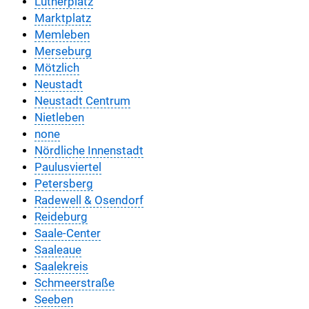
Lutherplatz
Marktplatz
Memleben
Merseburg
Mötzlich
Neustadt
Neustadt Centrum
Nietleben
none
Nördliche Innenstadt
Paulusviertel
Petersberg
Radewell & Osendorf
Reideburg
Saale-Center
Saaleaue
Saalekreis
Schmeerstraße
Seeben