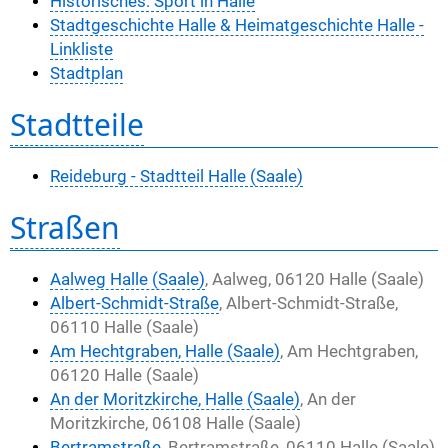
Historisches: Sport in Halle
Stadtgeschichte Halle & Heimatgeschichte Halle -
Linkliste
Stadtplan
Stadtteile
Reideburg - Stadtteil Halle (Saale)
Straßen
Aalweg Halle (Saale)
, Aalweg, 06120 Halle (Saale)
Albert-Schmidt-Straße
, Albert-Schmidt-Straße,
06110 Halle (Saale)
Am Hechtgraben, Halle (Saale)
, Am Hechtgraben,
06120 Halle (Saale)
An der Moritzkirche, Halle (Saale)
, An der
Moritzkirche, 06108 Halle (Saale)
Bertramstraße
, Bertramstraße, 06110 Halle (Saale)