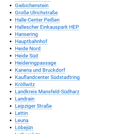
Giebichenstein
Große Ulrichstraße
Halle-Center Peißen
Hallescher Einkauspark HEP
Hansering
Hauptbahnhof
Heide Nord
Heide Süd
Heideringpassage
Kanena und Bruckdorf
Kauflandcenter Südstadtring
Kröllwitz
Landkreis Mansfeld-Südharz
Landrain
Leipziger Straße
Lettin
Leuna
Löbejün