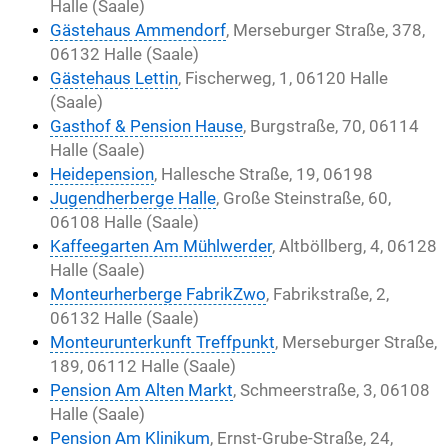
Halle (Saale)
Gästehaus Ammendorf
, Merseburger Straße, 378,
06132 Halle (Saale)
Gästehaus Lettin
, Fischerweg, 1, 06120 Halle
(Saale)
Gasthof & Pension Hause
, Burgstraße, 70, 06114
Halle (Saale)
Heidepension
, Hallesche Straße, 19, 06198
Jugendherberge Halle
, Große Steinstraße, 60,
06108 Halle (Saale)
Kaffeegarten Am Mühlwerder
, Altböllberg, 4, 06128
Halle (Saale)
Monteurherberge FabrikZwo
, Fabrikstraße, 2,
06132 Halle (Saale)
Monteurunterkunft Treffpunkt
, Merseburger Straße,
189, 06112 Halle (Saale)
Pension Am Alten Markt
, Schmeerstraße, 3, 06108
Halle (Saale)
Pension Am Klinikum
, Ernst-Grube-Straße, 24,