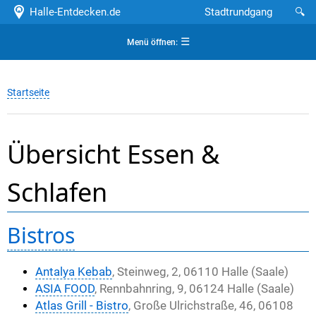
Halle-Entdecken.de
Stadtrundgang
🔍
☰
Menü öffnen:
Startseite
Übersicht Essen &
Schlafen
Bistros
Antalya Kebab
, Steinweg, 2, 06110 Halle (Saale)
ASIA FOOD
, Rennbahnring, 9, 06124 Halle (Saale)
Atlas Grill - Bistro
, Große Ulrichstraße, 46, 06108