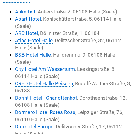
Ankerhof
, Ankerstraße, 2, 06108 Halle (Saale)
Apart Hotel
, Kohlschütterstraße, 5, 06114 Halle
(Saale)
ARC Hotel
, Döllnitzer Straße, 1, 06184
Atlas Hotel Halle
, Delitzscher Straße, 32, 06112
Halle (Saale)
B&B Hotel Halle
, Hallorenring, 9, 06108 Halle
(Saale)
City Hotel Am Wasserturm
, Lessingstraße, 8,
06114 Halle (Saale)
CREO Hotel Halle Peissen
, Rudolf-Walther-Straße, 3,
06188
Dorint Hotel - Charlottenhof
, Dorotheenstraße, 12,
06108 Halle (Saale)
Dormero Hotel Rotes Ross
, Leipziger Straße, 76,
06110 Halle (Saale)
Dormotel Europa
, Delitzscher Straße, 17, 06112
Halle (Saale)