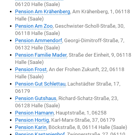
06120 Halle (Saale)
Pension Am Krähenberg
, Am Krähenberg, 1, 06118
Halle (Saale)
Pension Am Zoo
, Geschwister-Scholl-Straße, 30,
06118 Halle (Saale)
Pension Ammendorf
, Georgi-Dimitroff-Straße, 7,
06132 Halle (Saale)
Pension Familie Mader
, Straße der Einheit, 9, 06118
Halle (Saale)
Pension Frost
, An der Frohen Zukunft, 22, 06118
Halle (Saale)
Pension Gut Schlettau
, Lachstädter Straße, 17,
06179
Pension Gutshaus
, Richard-Schatz-Straße, 23,
06128 Halle (Saale)
Pension Hamann
, Hauptstraße, 1, 06258
Pension Hortig
, Karl-Marx-Straße, 37, 06179
Pension Karin
, Böckstraße, 8, 06114 Halle (Saale)
Pension Kastanienhof
, Zwingerstraße, 27, 06110