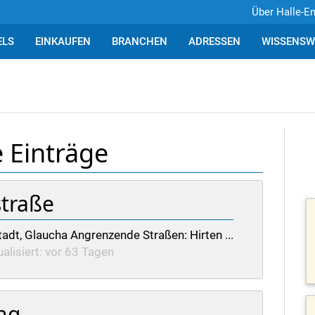
Über Halle-E
ELS
EINKAUFEN
BRANCHEN
ADRESSEN
WISSENSW
e Einträge
traße
tadt, Glaucha Angrenzende Straßen: Hirten ...
alisiert: vor 63 Tagen
ng