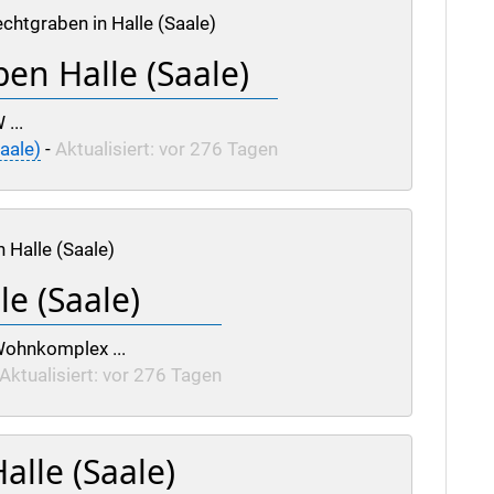
htgraben in Halle (Saale)
en Halle (Saale)
 ...
aale)
-
Aktualisiert: vor 276 Tagen
 Halle (Saale)
e (Saale)
 Wohnkomplex ...
Aktualisiert: vor 276 Tagen
lle (Saale)