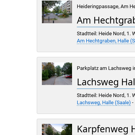
Heideringpassage, Am Hec
Am Hechtgrab
Stadtteil: Heide Nord, 1. W
Am Hechtgraben, Halle (S
Parkplatz am Lachsweg in
Lachsweg Hall
Stadtteil: Heide Nord, 1.
Lachsweg, Halle (Saale)
-
Karpfenweg Ha