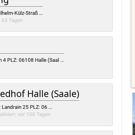
lhelm-Külz-Straß ...
or 63 Tagen
 4 PLZ: 06108 Halle (Saal ...
edhof Halle (Saale)
: Landrain 25 PLZ: 06 ...
alisiert: vor 100 Tagen