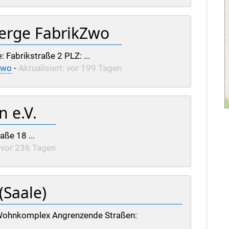
erge FabrikZwo
: Fabrikstraße 2 PLZ: ...
Zwo
-
Aktualisiert: vor 199 Tagen
n e.V.
aße 18 ...
: vor 236 Tagen
(Saale)
. Wohnkomplex Angrenzende Straßen: