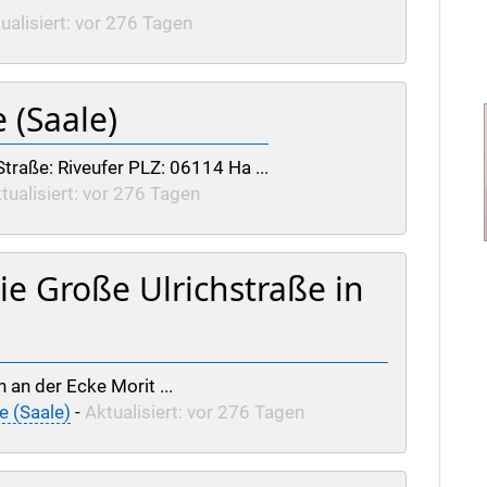
ualisiert: vor 276 Tagen
e (Saale)
Straße: Riveufer PLZ: 06114 Ha ...
tualisiert: vor 276 Tagen
e Große Ulrichstraße in
 an der Ecke Morit ...
e (Saale)
-
Aktualisiert: vor 276 Tagen