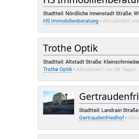
Stadtteil: Nördliche Innenstadt Straße: Wi
HS Immobilienberatung
-
Aktualisiert: v
Trothe Optik
Stadtteil: Altstadt Straße: Kleinschmieden
Trothe Optik
-
Aktualisiert: vor 86 Tagen
Gertraudenfri
Stadtteil: Landrain Straße
Gertraudenfriedhof
-
Aktu