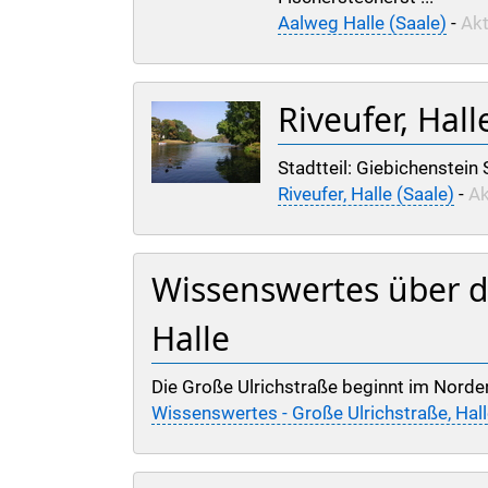
Aalweg Halle (Saale)
-
Akt
Riveufer, Hall
Stadtteil: Giebichenstein 
Riveufer, Halle (Saale)
-
Ak
Wissenswertes über di
Halle
Die Große Ulrichstraße beginnt im Norden
Wissenswertes - Große Ulrichstraße, Hall