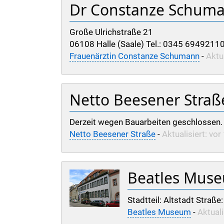
Dr Constanze Schum
Große Ulrichstraße 21
06108 Halle (Saale) Tel.: 0345 6949211
Frauenärztin Constanze Schumann
-
Aktu
Netto Beesener Straß
Derzeit wegen Bauarbeiten geschlossen. St
Netto Beesener Straße
-
Aktualisiert: vo
Beatles Mus
Stadtteil: Altstadt Straße
Beatles Museum
-
Aktuali