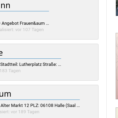
ann
0 Angebot Frauen&aum ...
alisiert: vor 107 Tagen
e
adtteil: Lutherplatz Straße: ...
r 183 Tagen
eum
: Alter Markt 12 PLZ: 06108 Halle (Saal ...
siert: vor 189 Tagen