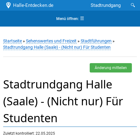
Halle-Entdecken.de
Stadtrundgang
🔍
☰
Menü öffnen:
Startseite
»
Sehenswertes und Freizeit
»
Stadtführungen
»
Stadtrundgang Halle (Saale) - (Nicht nur) Für Studenten
Änderung mitteilen
Stadtrundgang Halle
(Saale) - (Nicht nur) Für
Studenten
Zuletzt kontrolliert: 22.05.2025