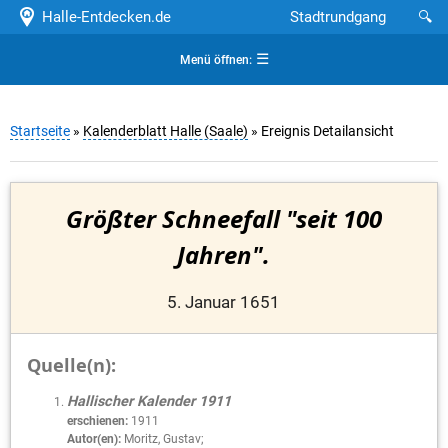
Halle-Entdecken.de
Stadtrundgang
🔍
☰
Menü öffnen:
Startseite
»
Kalenderblatt Halle (Saale)
» Ereignis Detailansicht
Größter Schneefall "seit 100
Jahren".
5. Januar 1651
Quelle(n):
Hallischer Kalender 1911
erschienen:
1911
Autor(en):
Moritz, Gustav;