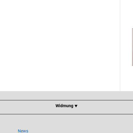
Widmung ⯆
News