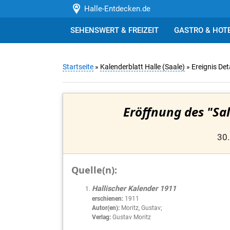
Halle-Entdecken.de
SEHENSWERT & FREIZEIT
GASTRO & HOT
Startseite
»
Kalenderblatt Halle (Saale)
» Ereignis Det
Eröffnung des "Sa
30.
Quelle(n):
Hallischer Kalender 1911
erschienen:
1911
Autor(en):
Moritz, Gustav;
Verlag:
Gustav Moritz