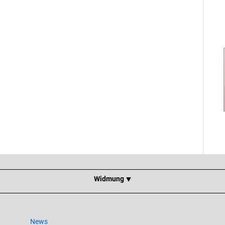
Widmung ⯆
News