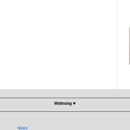
Widmung ⯆
News