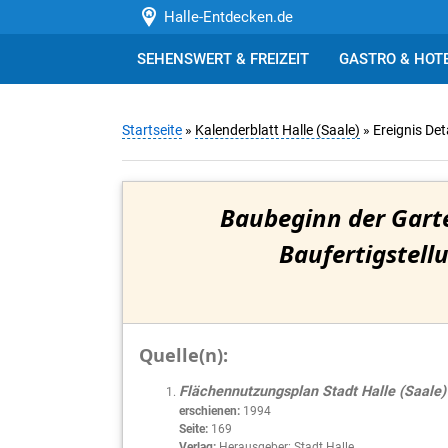
Halle-Entdecken.de
SEHENSWERT & FREIZEIT
GASTRO & HOT
Startseite
»
Kalenderblatt Halle (Saale)
» Ereignis Det
Baubeginn der Gart
Baufertigstellu
Quelle(n):
Flächennutzungsplan Stadt Halle (Saale)
erschienen:
1994
Seite:
169
Verlag:
Herausgeber: Stadt Halle