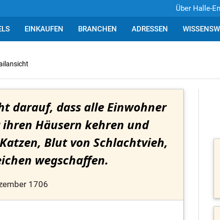
Über Halle-E
ELS
EINKAUFEN
BRANCHEN
ADRESSEN
WISSENSW
ailansicht
t darauf, dass alle Einwohner
 ihren Häusern kehren und
Katzen, Blut von Schlachtvieh,
eichen wegschaffen.
ezember 1706