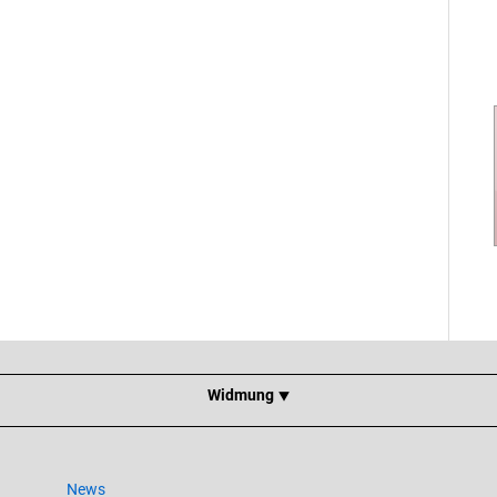
Widmung ⯆
News