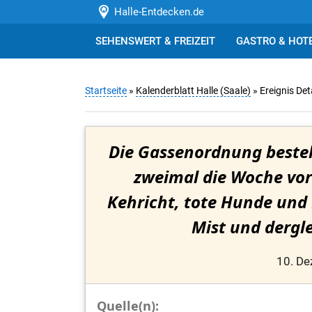
Halle-Entdecken.de
SEHENSWERT & FREIZEIT
GASTRO & HOT
Startseite
»
Kalenderblatt Halle (Saale)
» Ereignis Det
Die Gassenordnung besteh
zweimal die Woche vor
Kehricht, tote Hunde und 
Mist und dergl
10. D
Quelle(n):