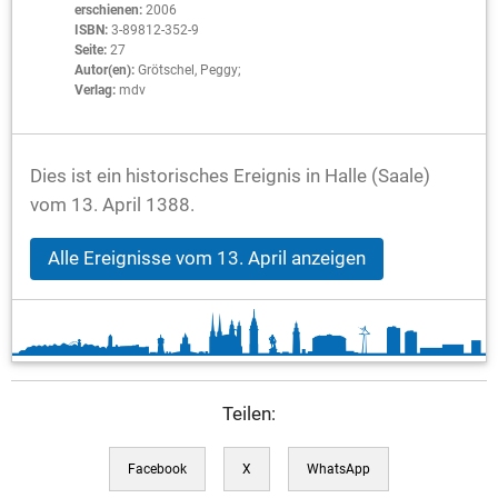
erschienen:
2006
ISBN:
3-89812-352-9
Seite:
27
Autor(en):
Grötschel, Peggy;
Verlag:
mdv
Dies ist ein historisches Ereignis in Halle (Saale)
vom 13. April 1388.
Alle Ereignisse vom 13. April anzeigen
Teilen:
Facebook
X
WhatsApp