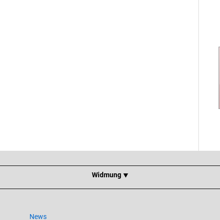
Widmung ⯆
News