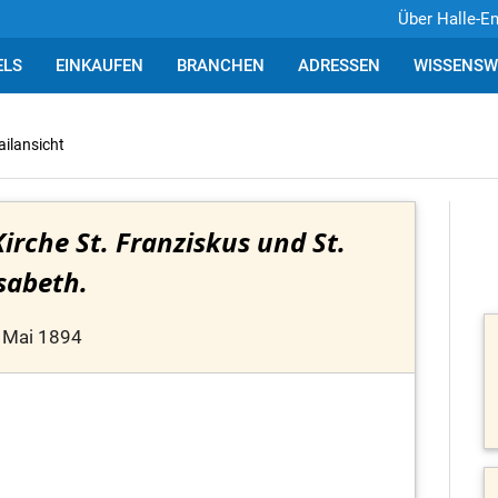
Über Halle-E
ELS
EINKAUFEN
BRANCHEN
ADRESSEN
WISSENSW
ailansicht
irche St. Franziskus und St.
isabeth.
 Mai 1894