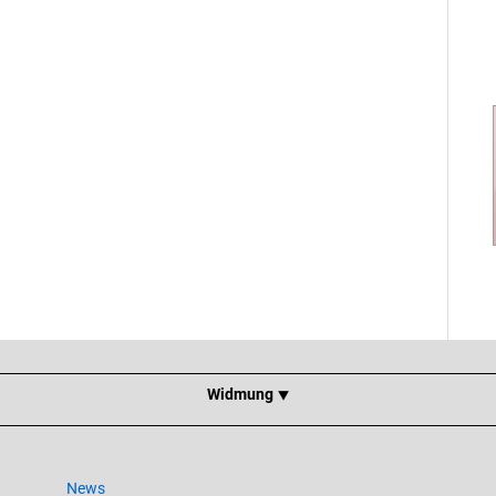
Widmung ⯆
News