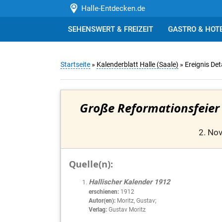
Halle-Entdecken.de
SEHENSWERT & FREIZEIT
GASTRO & HOT
Startseite
»
Kalenderblatt Halle (Saale)
» Ereignis Det
Große Reformationsfeier
2. No
Quelle(n):
Hallischer Kalender 1912
erschienen:
1912
Autor(en):
Moritz, Gustav;
Verlag:
Gustav Moritz