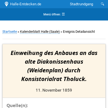
Halle-Entdecken.de
Stadtrundgang
🔍
☰
Menü öffnen:
Startseite
»
Kalenderblatt Halle (Saale)
» Ereignis Detailansicht
Einweihung des Anbaues an das
alte Diakonissenhaus
(Weidenplan) durch
Konsistorialrat Tholuck.
11. November 1859
Quelle(n):