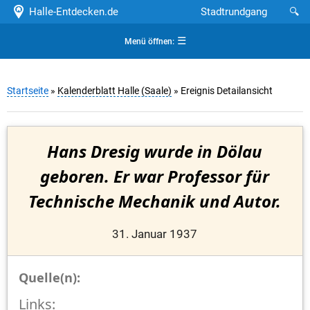
Halle-Entdecken.de
Stadtrundgang
🔍
☰
Menü öffnen:
Startseite
»
Kalenderblatt Halle (Saale)
» Ereignis Detailansicht
Hans Dresig wurde in Dölau
geboren. Er war Professor für
Technische Mechanik und Autor.
31. Januar 1937
Quelle(n):
Links: