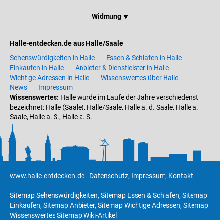
Widmung ⯆
Halle-entdecken.de aus Halle/Saale
Sehenswürdigkeiten in Halle
Essen & Schlafen in Halle
Einkaufen in Halle
Anbieter & Dienstleister in Halle
Wichtige Adressen in Halle
Wissenswertes über Halle
News
Impressum
Wissenswertes:
Halle wurde im Laufe der Jahre verschiedenst
bezeichnet: Halle (Saale), Halle/Saale, Halle a. d. Saale, Halle a.
Saale, Halle a. S., Halle a. S.
www.halle-entdecken.de
-
Datenschutz
,
Impressum
,
Kontakt
Sitemap Sehenswürdigkeiten
,
Sitemap Essen & Schlafen
,
Sitemap
Einkaufen
,
Sitemap Anbieter
,
Sitemap Wichtige Adressen
,
Sitemap
Wissenswertes
Sitemap Wiki-Artikel