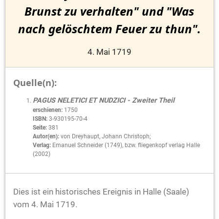
Brunst zu verhalten" und "Was
nach gelöschtem Feuer zu thun".
4. Mai 1719
Quelle(n):
PAGUS NELETICI ET NUDZICI - Zweiter Theil
erschienen:
1750
ISBN:
3-930195-70-4
Seite:
381
Autor(en):
von Dreyhaupt, Johann Christoph;
Verlag:
Emanuel Schneider (1749), bzw. fliegenkopf verlag Halle
(2002)
Dies ist ein historisches Ereignis in Halle (Saale)
vom 4. Mai 1719.