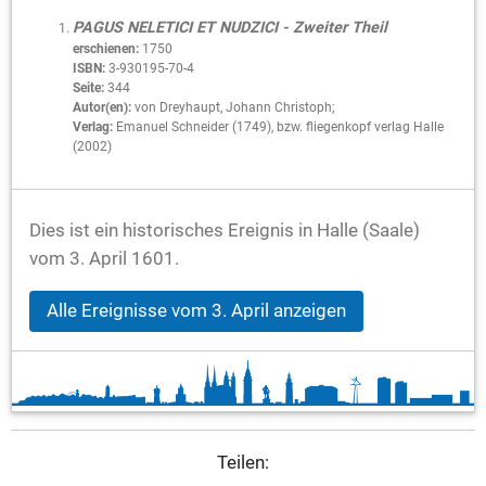
PAGUS NELETICI ET NUDZICI - Zweiter Theil
erschienen:
1750
ISBN:
3-930195-70-4
Seite:
344
Autor(en):
von Dreyhaupt, Johann Christoph;
Verlag:
Emanuel Schneider (1749), bzw. fliegenkopf verlag Halle
(2002)
Dies ist ein historisches Ereignis in Halle (Saale)
vom 3. April 1601.
Alle Ereignisse vom 3. April anzeigen
Teilen: