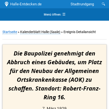
Halle-Entdecken.de
Stadtrundgang
🔍
☰
Menü öffnen:
Startseite
»
Kalenderblatt Halle (Saale)
» Ereignis Detailansicht
Die Baupolizei genehmigt den
Abbruch eines Gebäudes, um Platz
für den Neubau der Allgemeinen
Ortskrankenkasse (AOK) zu
schaffen. Standort: Robert-Franz-
Ring 16.
7. März 1929