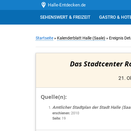
Halle-Entdecken.de
SEHENSWERT & FREIZEIT
GASTRO & HOT
Startseite
»
Kalenderblatt Halle (Saale)
» Ereignis Det
Das Stadtcenter Ro
21. O
Quelle(n):
Amtlicher Stadtplan der Stadt Halle (Saa
erschienen:
2010
Seite:
19