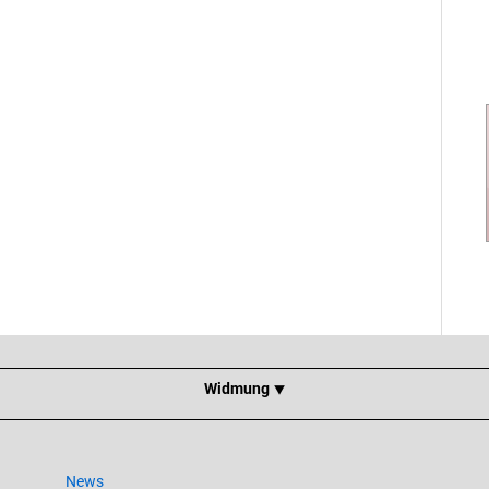
Widmung ⯆
News