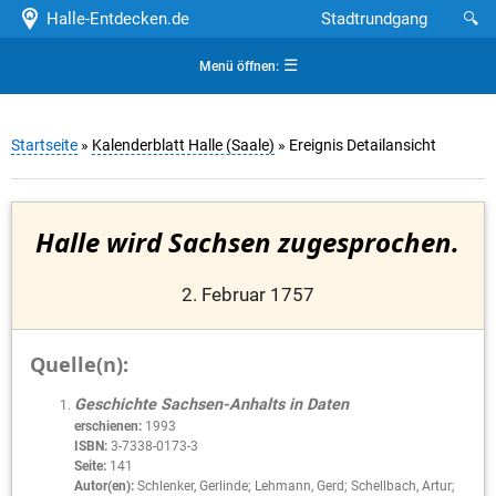
Halle-Entdecken.de
Stadtrundgang
🔍
☰
Menü öffnen:
Startseite
»
Kalenderblatt Halle (Saale)
» Ereignis Detailansicht
Halle wird Sachsen zugesprochen.
2. Februar 1757
Quelle(n):
Geschichte Sachsen-Anhalts in Daten
erschienen:
1993
ISBN:
3-7338-0173-3
Seite:
141
Autor(en):
Schlenker, Gerlinde; Lehmann, Gerd; Schellbach, Artur;