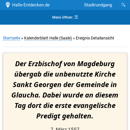
Halle-Entdecken.de
Stadtrundgang
🔍
☰
Menü öffnen:
Startseite
»
Kalenderblatt Halle (Saale)
» Ereignis Detailansicht
Der Erzbischof von Magdeburg
übergab die unbenutzte Kirche
Sankt Georgen der Gemeinde in
Glaucha. Dabei wurde an diesem
Tag dort die erste evangelische
Predigt gehalten.
7. März 1557