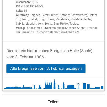
erschienen:
1995
ISBN:
3-931919-00-5
Seite:
55
Autor(en):
Dolgner, Dieter; Steffen, Kathrin; Schwarzberg, Heiner
Th.; Wulff, Detlef; Högg, Frank; Marstalerz, Christine; Beutel,
Sybille; Lipsdorf, Jens; Helke, Gun; Pfeifer, Tobias;
Verlag:
Landesamt für Denkmalpflege Sachsen-Anhalt; Freunde
der Bau- und Kunstdenkmale Sachsen-Anhalt e.V.
Dies ist ein historisches Ereignis in Halle (Saale)
vom 3. Februar 1906.
Alle Ereignisse vom 3. Februar anzeigen
Teilen: