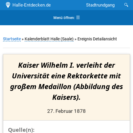
Halle-Entdecken.de
Stadtrundgang
🔍
☰
Menü öffnen:
Startseite
»
Kalenderblatt Halle (Saale)
» Ereignis Detailansicht
Kaiser Wilhelm I. verleiht der
Universität eine Rektorkette mit
großem Medaillon (Abbildung des
Kaisers).
27. Februar 1878
Quelle(n):