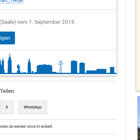
ian_Tietje
;
le (Saale) vom 1. September 2018.
eigen
Teilen:
X
WhatsApp
ecken.de werden ohne KI erstellt.