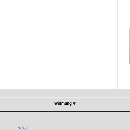
Widmung ⯆
News