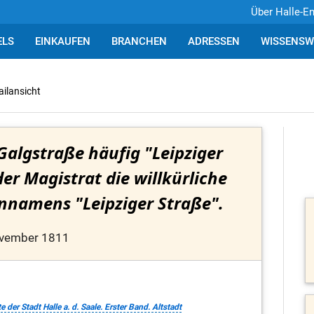
Über Halle-E
ELS
EINKAUFEN
BRANCHEN
ADRESSEN
WISSENSW
ailansicht
Galgstraße häufig "Leipziger
er Magistrat die willkürliche
namens "Leipziger Straße".
ovember 1811
er Stadt Halle a. d. Saale. Erster Band. Altstadt