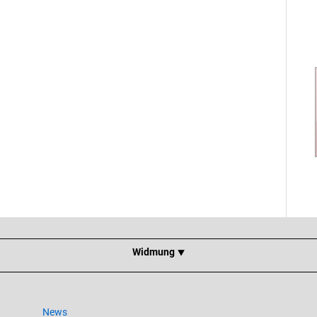
Widmung ⯆
News