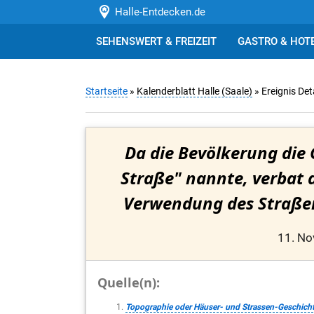
Halle-Entdecken.de
SEHENSWERT & FREIZEIT
GASTRO & HOT
Startseite
»
Kalenderblatt Halle (Saale)
» Ereignis Det
Da die Bevölkerung die 
Straße" nannte, verbat d
Verwendung des Straßen
11. N
Quelle(n):
Topographie oder Häuser- und Strassen-Geschichte d