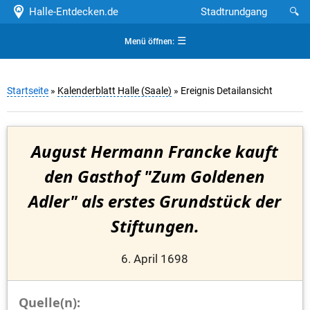
Halle-Entdecken.de
Stadtrundgang
🔍
☰
Menü öffnen:
Startseite
»
Kalenderblatt Halle (Saale)
» Ereignis Detailansicht
August Hermann Francke kauft
den Gasthof "Zum Goldenen
Adler" als erstes Grundstück der
Stiftungen.
6. April 1698
Quelle(n):