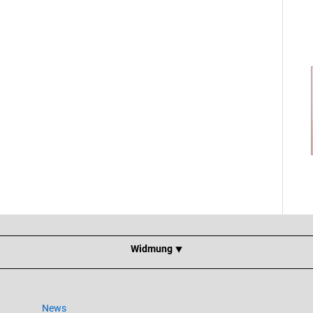
Widmung ⯆
News