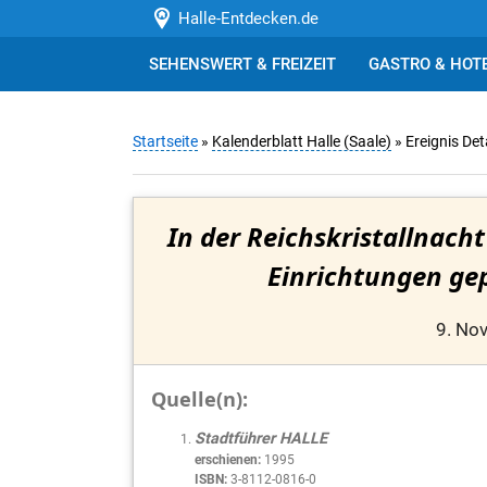
Halle-Entdecken.de
SEHENSWERT & FREIZEIT
GASTRO & HOT
Startseite
»
Kalenderblatt Halle (Saale)
» Ereignis Det
In der Reichskristallnach
Einrichtungen gep
9. No
Quelle(n):
Stadtführer HALLE
erschienen:
1995
ISBN:
3-8112-0816-0