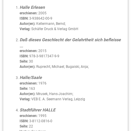
Halle Erlesen
erschienen:
2005
ISBN:
3-938642-00-9
Autor(en):
Kellermann, Bernd;
Verlag:
Schäfer Druck & Verlag GmbH
Daß dieses Geschlecht der Gelahrtheit sich befleisse
...
erschienen:
2015
ISBN:
978-3-9817347-9-9
Seite:
30
Autor(en):
Ruprecht, Michael; Bugaiski, Anja;
Halle/Saale
erschienen:
1976
Seite:
163
Autor(en):
Mrusek, Hans-Joachim;
Verlag:
VEB E. A. Seemann Verlag, Leipzig
Stadtführer HALLE
erschienen:
1995
ISBN:
3-8112-0816-0
Seite:
22