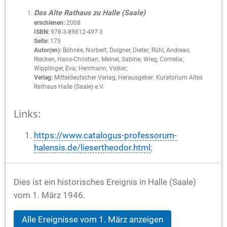
Das Alte Rathaus zu Halle (Saale)
erschienen:
2008
ISBN:
978-3-89812-497-3
Seite:
175
Autor(en):
Böhnke, Norbert; Dolgner, Dieter; Rühl, Andreas;
Riecken, Hans-Christian; Meinel, Sabine; Wieg, Cornelia;
Wipplinger, Eva; Herrmann, Volker;
Verlag:
Mitteldeutscher Verlag, Herausgeber: Kuratorium Altes
Rathaus Halle (Saale) e.V.
Links:
https://www.catalogus-professorum-
halensis.de/liesertheodor.html
;
Dies ist ein historisches Ereignis in Halle (Saale)
vom 1. März 1946.
Alle Ereignisse vom 1. März anzeigen