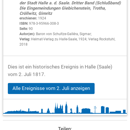
der Stadt Halle a. d. Saale. Dritter Band (Schlußband)
Die Eingemeindungen Giebichenstein, Trotha,
Cröllwitz, Gimritz
erschienen:
1924
ISBN:
978-3-95966-308-3
Seite:
90
Autor(en):
Baron von Schultze-Galléra, Sigmar;
Verlag:
Heimat-Verlag zu Halle-Saale, 1924; Verlag Rockstuhl,
2018
Dies ist ein historisches Ereignis in Halle (Saale)
vom 2. Juli 1817.
Alle Ereignisse vom 2. Juli anzeigen
Teilen: