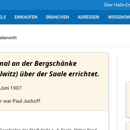
Über Halle-E
ELS
EINKAUFEN
BRANCHEN
ADRESSEN
WISSENSW
ailansicht
al an der Bergschänke
witz) über der Saale errichtet.
 Juni 1907
r war Paul Juckoff.