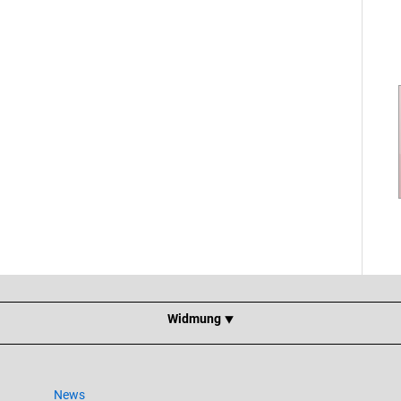
Widmung ⯆
News