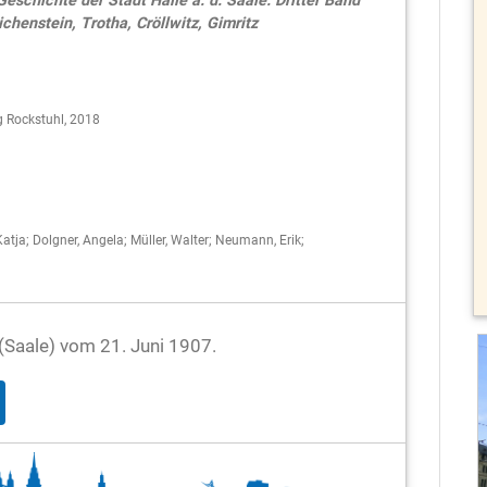
schichte der Stadt Halle a. d. Saale. Dritter Band
henstein, Trotha, Cröllwitz, Gimritz
g Rockstuhl, 2018
atja; Dolgner, Angela; Müller, Walter; Neumann, Erik;
e (Saale) vom 21. Juni 1907.