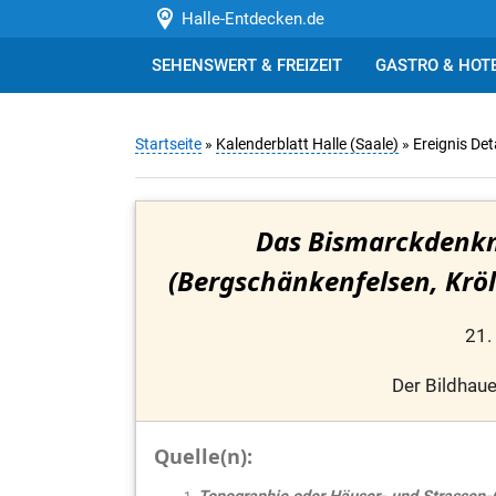
Halle-Entdecken.de
SEHENSWERT & FREIZEIT
GASTRO & HOT
Startseite
»
Kalenderblatt Halle (Saale)
» Ereignis Det
Das Bismarckdenkm
(Bergschänkenfelsen, Kröll
21.
Der Bildhaue
Quelle(n):