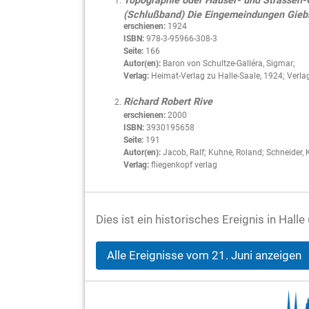
Topographie oder Häuser- und Strassen-Ge
(Schlußband) Die Eingemeindungen Giebic
erschienen:
1924
ISBN:
978-3-95966-308-3
Seite:
166
Autor(en):
Baron von Schultze-Galléra, Sigmar;
Verlag:
Heimat-Verlag zu Halle-Saale, 1924; Verla
Richard Robert Rive
erschienen:
2000
ISBN:
3930195658
Seite:
191
Autor(en):
Jacob, Ralf; Kuhne, Roland; Schneider, K
Verlag:
fliegenkopf verlag
Dies ist ein historisches Ereignis in Hall
Alle Ereignisse vom 21. Juni anzeigen