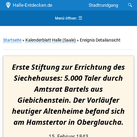
Halle-Entdecken.de
Stadtrundgang
🔍
☰
Menü öffnen:
Startseite
»
Kalenderblatt Halle (Saale)
» Ereignis Detailansicht
Erste Stiftung zur Errichtung des
Siechehauses: 5.000 Taler durch
Amtsrat Bartels aus
Giebichenstein. Der Vorläufer
heutiger Altenheime befand sich
am Hamstertor in Oberglaucha.
15. Februar 1843