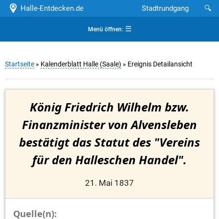
Halle-Entdecken.de
Stadtrundgang
🔍
☰
Menü öffnen:
Startseite
»
Kalenderblatt Halle (Saale)
» Ereignis Detailansicht
König Friedrich Wilhelm bzw.
Finanzminister von Alvensleben
bestätigt das Statut des "Vereins
für den Halleschen Handel".
21. Mai 1837
Quelle(n):