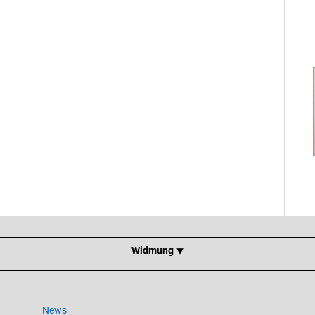
Widmung ⯆
News