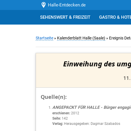
Halle-Entdecken.de
SEHENSWERT & FREIZEIT
GASTRO & HOT
Startseite
»
Kalenderblatt Halle (Saale)
» Ereignis Det
Einweihung des umge
11.
Quelle(n):
ANGEPACKT FÜR HALLE - Bürger engagiere
erschienen:
2012
Seite:
142
Verlag:
Herausgegeben: Dagmar Szabados