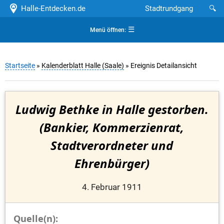
Halle-Entdecken.de
Stadtrundgang
🔍
☰
Menü öffnen:
Startseite
»
Kalenderblatt Halle (Saale)
» Ereignis Detailansicht
Ludwig Bethke in Halle gestorben.
(Bankier, Kommerzienrat,
Stadtverordneter und
Ehrenbürger)
4. Februar 1911
Quelle(n):