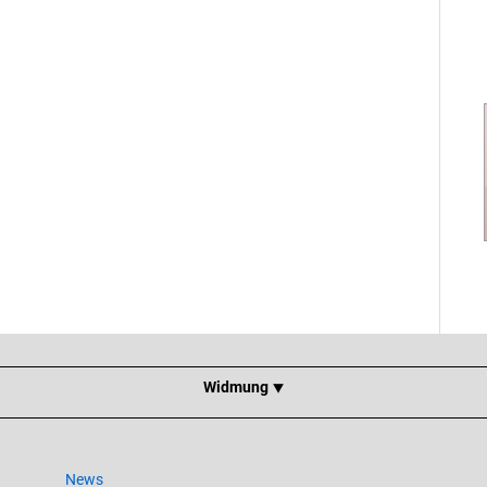
Widmung ⯆
News