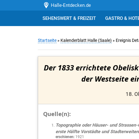
Halle-Entdecken.de
SEHENSWERT & FREIZEIT
GASTRO & HOT
Startseite
»
Kalenderblatt Halle (Saale)
» Ereignis Det
Der 1833 errichtete Obelis
der Westseite e
18. O
Quelle(n):
Topographie oder Häuser- und Strassen-G
erste Hälfte Vorstädte und Stadterweiter
erschienen:
1921