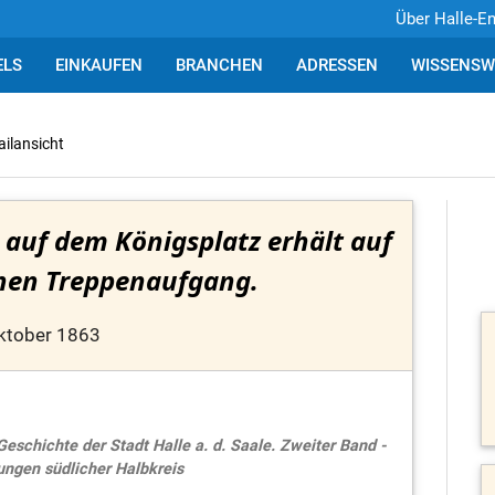
Über Halle-E
ELS
EINKAUFEN
BRANCHEN
ADRESSEN
WISSENSW
ailansicht
k auf dem Königsplatz erhält auf
inen Treppenaufgang.
ktober 1863
eschichte der Stadt Halle a. d. Saale. Zweiter Band -
ungen südlicher Halbkreis