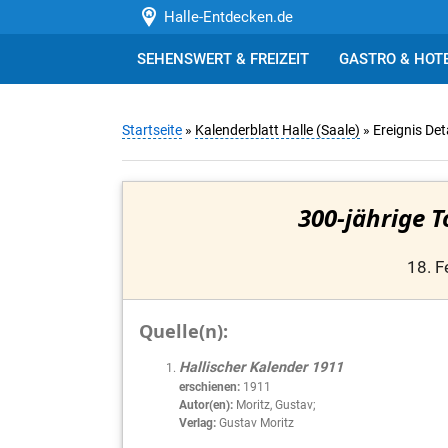
Halle-Entdecken.de
SEHENSWERT & FREIZEIT
GASTRO & HOT
Startseite
»
Kalenderblatt Halle (Saale)
» Ereignis Det
300-jährige T
18. F
Quelle(n):
Hallischer Kalender 1911
erschienen:
1911
Autor(en):
Moritz, Gustav;
Verlag:
Gustav Moritz