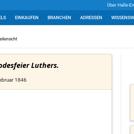
Über Halle-E
ELS
EINKAUFEN
BRANCHEN
ADRESSEN
WISSENSW
ailansicht
odesfeier Luthers.
ebruar 1846