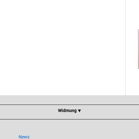
Widmung ⯆
News