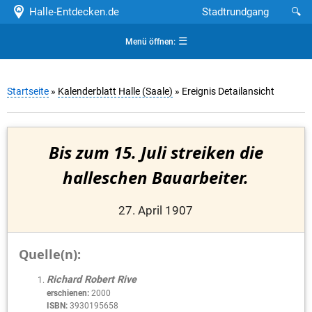
Halle-Entdecken.de
Stadtrundgang
🔍
☰
Menü öffnen:
Startseite
»
Kalenderblatt Halle (Saale)
» Ereignis Detailansicht
Bis zum 15. Juli streiken die
halleschen Bauarbeiter.
27. April 1907
Quelle(n):
Richard Robert Rive
erschienen:
2000
ISBN:
3930195658