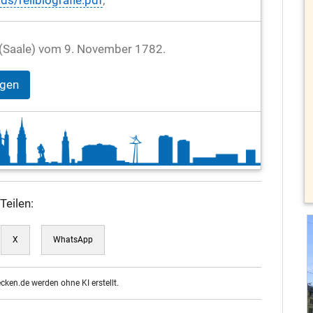
ds/reilbiografie.pdf
;
le (Saale) vom 9. November 1782.
igen
Teilen:
X
WhatsApp
ecken.de werden ohne KI erstellt.