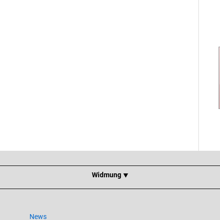
Widmung ⯆
News