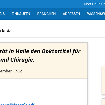
Über Halle-E
ELS
EINKAUFEN
BRANCHEN
ADRESSEN
WISSENSW
ailansicht
rbt in Halle den Doktortitel für
und Chirugie.
vember 1782