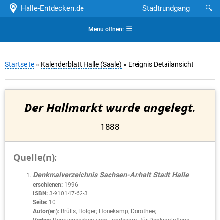
Halle-Entdecken.de
Stadtrundgang
🔍
☰
Menü öffnen:
Startseite
»
Kalenderblatt Halle (Saale)
» Ereignis Detailansicht
Der Hallmarkt wurde angelegt.
1888
Quelle(n):
Denkmalverzeichnis Sachsen-Anhalt Stadt Halle
erschienen:
1996
ISBN:
3-910147-62-3
Seite:
10
Autor(en):
Brülls, Holger; Honekamp, Dorothee;