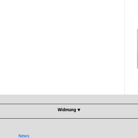
Widmung ⯆
News