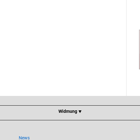
Widmung ⯆
News