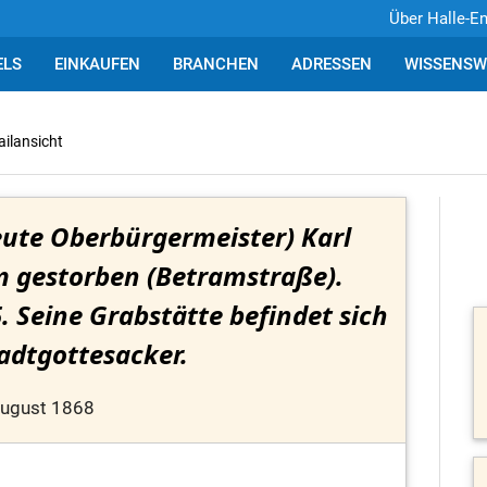
Über Halle-E
ELS
EINKAUFEN
BRANCHEN
ADRESSEN
WISSENSW
ailansicht
eute Oberbürgermeister) Karl
 gestorben (Betramstraße).
 Seine Grabstätte befindet sich
adtgottesacker.
August 1868