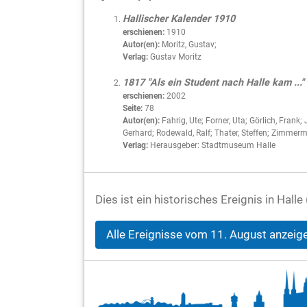
Hallischer Kalender 1910
erschienen:
1910
Autor(en):
Moritz, Gustav;
Verlag:
Gustav Moritz
1817 "Als ein Student nach Halle kam ..."
erschienen:
2002
Seite:
78
Autor(en):
Fahrig, Ute; Forner, Uta; Görlich, Frank; 
Gerhard; Rodewald, Ralf; Thater, Steffen; Zimmerm
Verlag:
Herausgeber: Stadtmuseum Halle
Dies ist ein historisches Ereignis in Hal
Alle Ereignisse vom 11. August anzeig