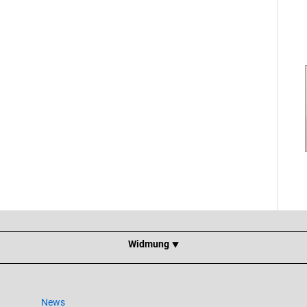
Widmung ⯆
News