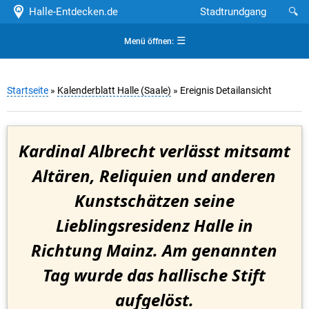
Halle-Entdecken.de
Stadtrundgang
🔍
☰
Menü öffnen:
Startseite
»
Kalenderblatt Halle (Saale)
» Ereignis Detailansicht
Kardinal Albrecht verlässt mitsamt
Altären, Reliquien und anderen
Kunstschätzen seine
Lieblingsresidenz Halle in
Richtung Mainz. Am genannten
Tag wurde das hallische Stift
aufgelöst.