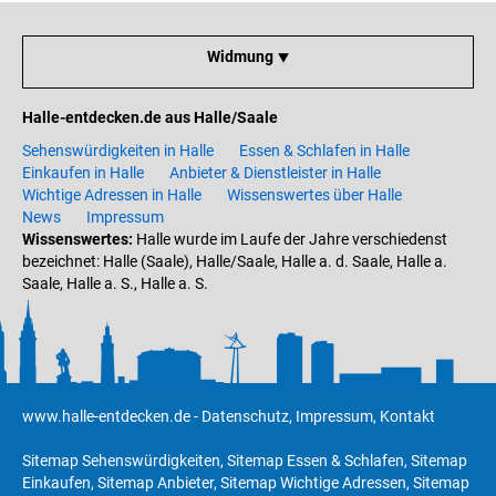
Widmung ⯆
Halle-entdecken.de aus Halle/Saale
Sehenswürdigkeiten in Halle
Essen & Schlafen in Halle
Einkaufen in Halle
Anbieter & Dienstleister in Halle
Wichtige Adressen in Halle
Wissenswertes über Halle
News
Impressum
Wissenswertes:
Halle wurde im Laufe der Jahre verschiedenst
bezeichnet: Halle (Saale), Halle/Saale, Halle a. d. Saale, Halle a.
Saale, Halle a. S., Halle a. S.
www.halle-entdecken.de
-
Datenschutz
,
Impressum
,
Kontakt
Sitemap Sehenswürdigkeiten
,
Sitemap Essen & Schlafen
,
Sitemap
Einkaufen
,
Sitemap Anbieter
,
Sitemap Wichtige Adressen
,
Sitemap