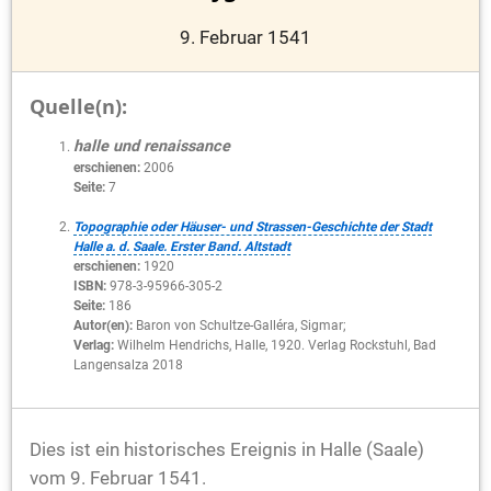
9. Februar 1541
Quelle(n):
halle und renaissance
erschienen:
2006
Seite:
7
Topographie oder Häuser- und Strassen-Geschichte der Stadt
Halle a. d. Saale. Erster Band. Altstadt
erschienen:
1920
ISBN:
978-3-95966-305-2
Seite:
186
Autor(en):
Baron von Schultze-Galléra, Sigmar;
Verlag:
Wilhelm Hendrichs, Halle, 1920. Verlag Rockstuhl, Bad
Langensalza 2018
Dies ist ein historisches Ereignis in Halle (Saale)
vom 9. Februar 1541.