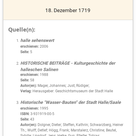
18. Dezember 1719
Quelle(n):
halle sehenswert
erschienen:
2006
Seite:
5
HISTORISCHE BEITRÄGE - Kulturgeschichte der
halleschen Salinen
erschienen:
1988
Seite:
58
Autor(en):
Mager, Johannes; Just, Rüdiger;
Verlag:
Herausgeber: Geschichtsmuseum der Stadt Halle
Historische "Wasser-Bauten" der Stadt Halle/Saale
erschienen:
1995
ISBN:
3-931919-00-5
Seite:
43
Autor(en):
Dolgner, Dieter; Steffen, Kathrin; Schwarzberg, Heiner
Th.; Wulff, Detlef; Högg, Frank; Marstalerz, Christine; Beutel,
Sybille; Lipsdorf, Jens; Helke, Gun; Pfeifer, Tobias;