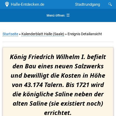
Halle-Entdecken.de
Stadtrundgang
🔍
☰
Menü öffnen:
Startseite
»
Kalenderblatt Halle (Saale)
» Ereignis Detailansicht
König Friedrich Wilhelm I. befielt
den Bau eines neuen Salzwerks
und bewilligt die Kosten in Höhe
von 43.174 Talern. Bis 1721 wird
die königliche Saline neben der
alten Saline (sie existiert noch)
errichtet.