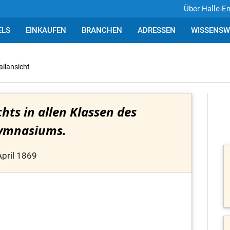
Über Halle-E
ELS
EINKAUFEN
BRANCHEN
ADRESSEN
WISSENSW
ailansicht
hts in allen Klassen des
ymnasiums.
April 1869