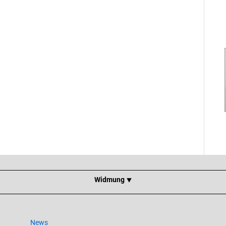
Widmung ⯆
News