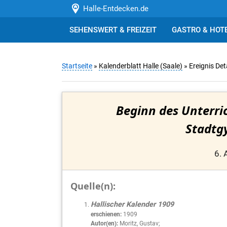
Halle-Entdecken.de
SEHENSWERT & FREIZEIT
GASTRO & HOT
Startseite
»
Kalenderblatt Halle (Saale)
» Ereignis Det
Beginn des Unterric
Stadtg
6. 
Quelle(n):
Hallischer Kalender 1909
erschienen:
1909
Autor(en):
Moritz, Gustav;