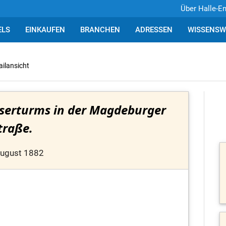
Über Halle-E
ELS
EINKAUFEN
BRANCHEN
ADRESSEN
WISSENSW
ailansicht
serturms in der Magdeburger
traße.
August 1882