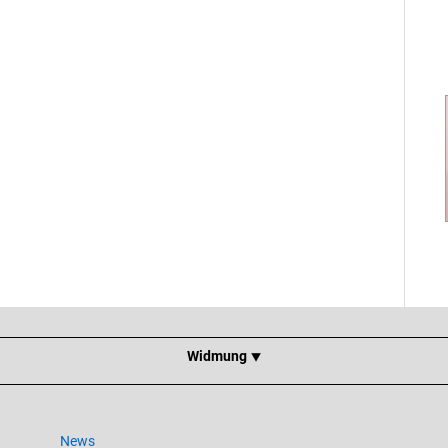
Widmung ⯆
News