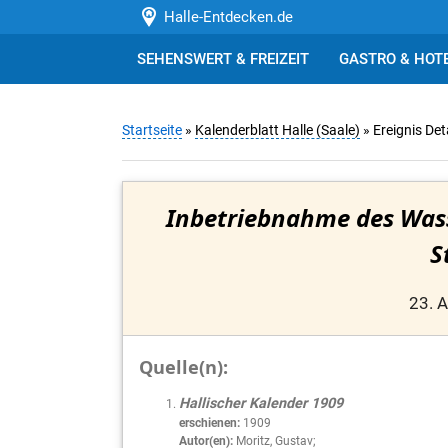
Halle-Entdecken.de
SEHENSWERT & FREIZEIT
GASTRO & HOT
Startseite
»
Kalenderblatt Halle (Saale)
» Ereignis Det
Inbetriebnahme des Was
S
23. 
Quelle(n):
Hallischer Kalender 1909
erschienen:
1909
Autor(en):
Moritz, Gustav;