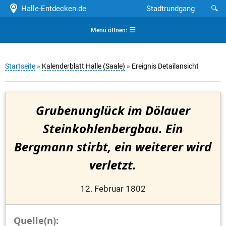
Halle-Entdecken.de
Stadtrundgang
🔍
☰
Menü öffnen:
Startseite
»
Kalenderblatt Halle (Saale)
» Ereignis Detailansicht
Grubenunglück im Dölauer
Steinkohlenbergbau. Ein
Bergmann stirbt, ein weiterer wird
verletzt.
12. Februar 1802
Quelle(n):