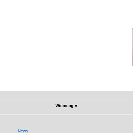
Widmung ⯆
News