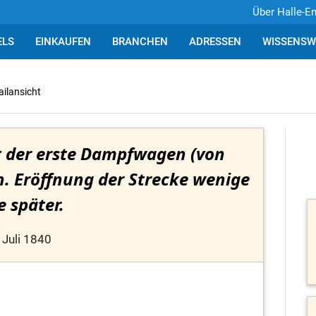
Über Halle-E
ELS
EINKAUFEN
BRANCHEN
ADRESSEN
WISSENSW
ailansicht
ft der erste Dampfwagen (von
n. Eröffnung der Strecke wenige
e später.
 Juli 1840