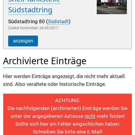
Südstadtring
Südstadtring 80 (
Südstadt
)
Zuletzt kontrolliert: 06.09.2017
anzeigen
Archivierte Einträge
Hier werden Einträge angezeigt, die nicht mehr aktuell
sind. Also veraltete oder historische Einträge.
ACHTUNG:
Die nachfolgenden (archivierten) Einträge werden Sie
unter der angegebenen Adresse
nicht
mehr finden!
Sollte sich hier ein Fehler eingschlichen haben:
Schreiben Sie bitte eine E-Mail!